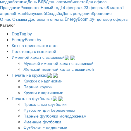
медработника
День ВДВ
День автомобилиста
Для офиса
Праздники
Рождество
Новый год
14 февраля
23 февраля
8 марта
1
апреля
9 мая
Выпускной
Свадьба
День рождения
Крещение
О нас
Отзывы
Доставка и оплата
EnergyBoom.by- договор оферты
Каталог
DogTag.by
EnergyBoom.by
Кот на присосках в авто
Полотенца с вышивкой
Именной халат с вышивкой
Мужской именной халат с вышивкой
Женский именной халат с вышивкой
Печать на кружках
Кружки с надписями
Парные кружки
Кружки с картинками
Печать на футболках
Прикольные футболки
Футболки для беременных
Парные футболки молодоженам
Именные футболки
Футболки с надписями