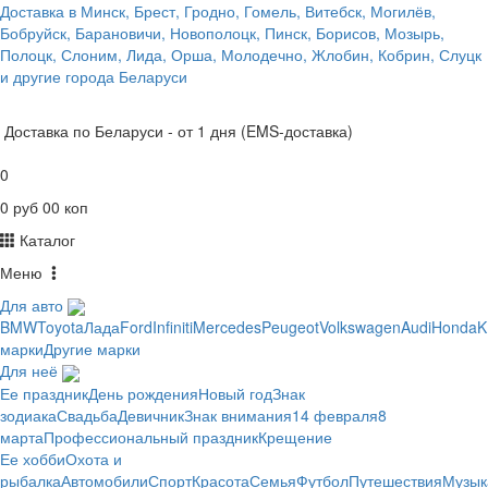
Доставка в Минск, Брест, Гродно, Гомель, Витебск, Могилёв,
Бобруйск, Барановичи, Новополоцк, Пинск, Борисов, Мозырь,
Полоцк, Слоним, Лида, Орша, Молодечно, Жлобин, Кобрин, Слуцк
и другие города Беларуси
Доставка по Беларуси - от 1 дня (EMS-доставка)
0
0 руб 00 коп
Каталог
Меню
Для авто
BMW
Toyota
Лада
Ford
Infiniti
Mercedes
Peugeot
Volkswagen
Audi
Honda
K
марки
Другие марки
Для неё
Ее праздник
День рождения
Новый год
Знак
зодиака
Свадьба
Девичник
Знак внимания
14 февраля
8
марта
Профессиональный праздник
Крещение
Ее хобби
Охота и
рыбалка
Автомобили
Спорт
Красота
Семья
Футбол
Путешествия
Музык