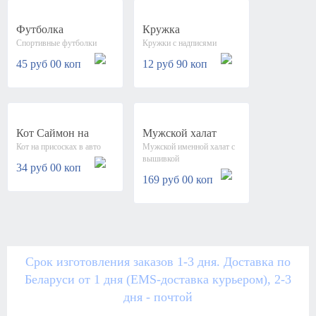
Футболка
Кружка
Спортивные футболки
Кружки с надписями
"FOOTBALL
"FOOTBALL
STAR" (арт.76)
STAR" (арт.75)
45 руб 00 коп
12 руб 90 коп
Кот Саймон на
Мужской халат
Кот на присосках в авто
Мужской именной халат с
присосках в авто
синего цвета с
вышивкой
(арт.172)
именной вышивкой
34 руб 00 коп
мужской (арт.1801)
169 руб 00 коп
Срок изготовления заказов 1-3 дня. Доставка по
Беларуси от 1 дня (EMS-доставка курьером), 2-3
дня - почтой