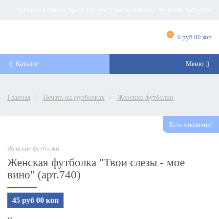
Доставка в Минск, Брест, Гродно, Гомель, Витебск, Могилёв, Бобруйск,
Барановичи, Новополоцк, Пинск, Борисов, Мозырь, Полоцк, Слоним, Лида,
0
0 руб 00 коп
Орша, Молодечно, Жлобин, Кобрин, Слуцк и другие города Беларуси
Каталог
Меню
Главная
Печать на футболках
Женские футболки
Есть в наличии!
Женские футболки
Женская футболка "Твои слезы - мое
вино" (арт.740)
45 руб 00 коп