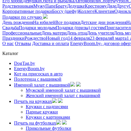
Его хобби
Девушки
Охота и рыбалка
Автомобили
Спорт
Футбол
С
Родственникам
Мужу
Папе
Брату
Дедушке
Крестному
Дяде
Другу
Корпоративные подарки
Боссу (шефу)
Коллеге
Клиентам
Однокл
Подарки по случаю
День рождения
На юбилей
Все подарки
Детские дни рождения
На
Свадьба
Подарки молодым
Подарки (призы) гостям
Пригласител
Профессиональные
День матери
День отца
День учителя
День ме
Праздники
Рождество
Новый год
14 февраля
23 февраля
8 марта
1 
О нас
Отзывы
Доставка и оплата
EnergyBoom.by- договор офе
Каталог
DogTag.by
EnergyBoom.by
Кот на присосках в авто
Полотенца с вышивкой
Именной халат с вышивкой
Мужской именной халат с вышивкой
Женский именной халат с вышивкой
Печать на кружках
Кружки с надписями
Парные кружки
Кружки с картинками
Печать на футболках
Прикольные футболки