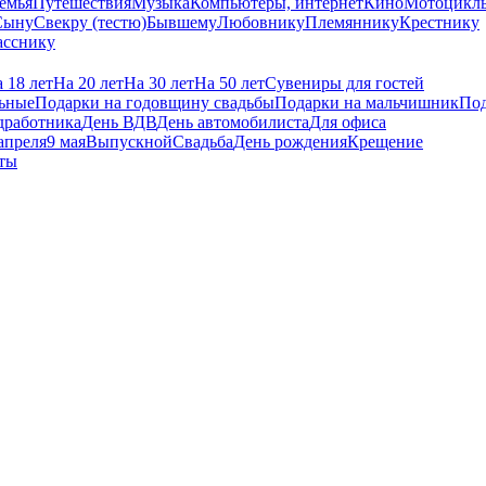
емья
Путешествия
Музыка
Компьютеры, интернет
Кино
Мотоцикл
Сыну
Свекру (тестю)
Бывшему
Любовнику
Племяннику
Крестнику
асснику
 18 лет
На 20 лет
На 30 лет
На 50 лет
Сувениры для гостей
ьные
Подарки на годовщину свадьбы
Подарки на мальчишник
Под
дработника
День ВДВ
День автомобилиста
Для офиса
апреля
9 мая
Выпускной
Свадьба
День рождения
Крещение
рты