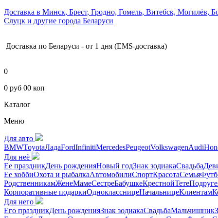
Доставка в Минск, Брест, Гродно, Гомель, Витебск, Могилёв,
Слуцк и другие города Беларуси
Доставка по Беларуси - от 1 дня (EMS-доставка)
0
0 руб 00 коп
Каталог
Меню
Для авто
BMW
Toyota
Лада
Ford
Infiniti
Mercedes
Peugeot
Volkswagen
Audi
Hon
Для неё
Ее праздник
День рождения
Новый год
Знак зодиака
Свадьба
Дев
Ее хобби
Охота и рыбалка
Автомобили
Спорт
Красота
Семья
Футб
Родственникам
Жене
Маме
Сестре
Бабушке
Крестной
Тете
Подруге
Корпоративные подарки
Однокласснице
Начальнице
Клиентам
К
Для него
Его праздник
День рождения
Знак зодиака
Свадьба
Мальчишник