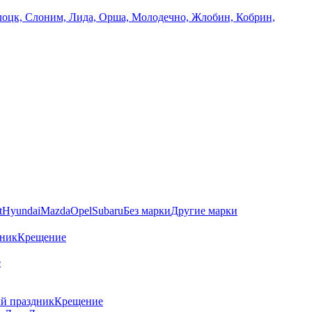
олоцк, Слоним, Лида, Орша, Молодечно, Жлобин, Кобрин,
t
Hyundai
Mazda
Opel
Subaru
Без марки
Другие марки
дник
Крещение
е
й праздник
Крещение