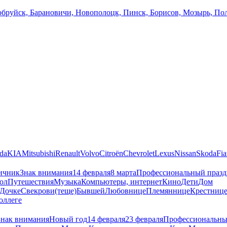
 Бобруйск, Барановичи, Новополоцк, Пинск, Борисов, Мозырь, П
da
KIA
Mitsubishi
Renault
Volvo
Citroën
Chevrolet
Lexus
Nissan
Skoda
Fia
ичник
Знак внимания
14 февраля
8 марта
Профессиональный праз
ол
Путешествия
Музыка
Компьютеры, интернет
Кино
Дети
Дом
Дочке
Свекрови(теще)
Бывшей
Любовнице
Племяннице
Крестниц
оллеге
Знак внимания
Новый год
14 февраля
23 февраля
Профессиональны