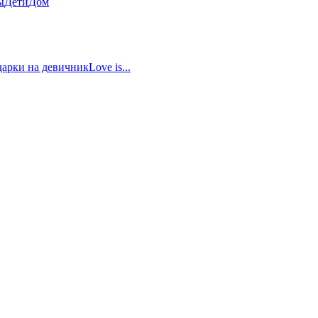
ы
Дети
Дом
арки на девичник
Love is...