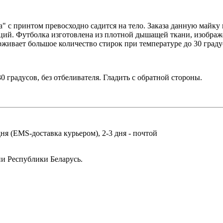
" с принтом превосходно садится на тело. Заказа данную майку
кций. Футболка изготовлена из плотной дышащей ткани, изображ
вает большое количество стирок при температуре до 30 градусов
0 градусов, без отбеливателя. Гладить с обратной стороны.
дня (EMS-доставка курьером), 2-3 дня - почтой
ии Реcпублики Беларусь.