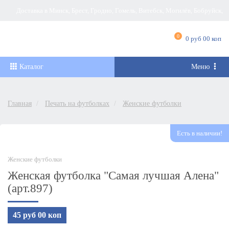
Доставка в Минск, Брест, Гродно, Гомель, Витебск, Могилёв, Бобруйск,
Барановичи, Новополоцк, Пинск, Борисов, Мозырь, Полоцк, Слоним, Лида,
0
0 руб 00 коп
Орша, Молодечно, Жлобин, Кобрин, Слуцк и другие города Беларуси
Каталог
Меню
Главная
Печать на футболках
Женские футболки
Есть в наличии!
Женские футболки
Женская футболка "Самая лучшая Алена"
(арт.897)
45 руб 00 коп