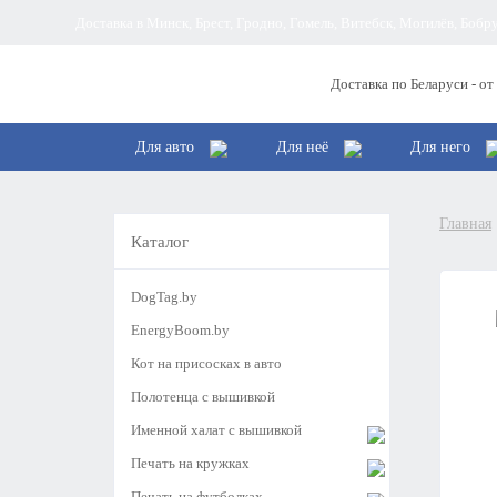
Доставка в Минск, Брест, Гродно, Гомель, Витебск, Могилёв, Боб
Доставка по Беларуси - от
Для авто
Для неё
Для него
Главная
Каталог
DogTag.by
EnergyBoom.by
Кот на присосках в авто
Полотенца с вышивкой
Именной халат с вышивкой
Печать на кружках
Печать на футболках