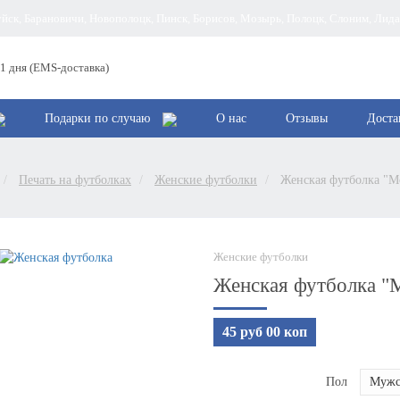
руйск, Барановичи, Новополоцк, Пинск, Борисов, Мозырь, Полоцк, Слоним, Лид
 1 дня (EMS-доставка)
Подарки по случаю
О нас
Отзывы
Доста
Печать на футболках
Женские футболки
Женская футболка "Мо
Женские футболки
Женская футболка "М
45 руб 00 коп
Пол