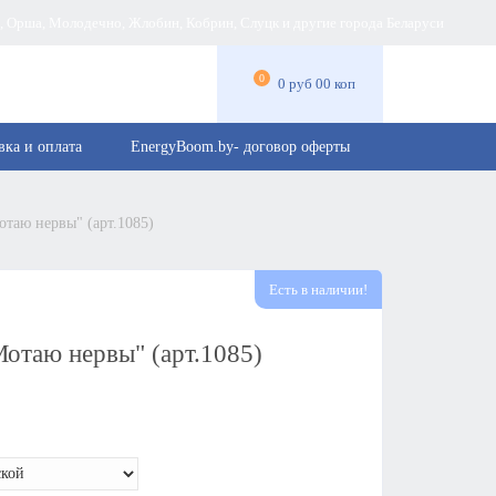
а, Орша, Молодечно, Жлобин, Кобрин, Слуцк и другие города Беларуси
0
0 руб 00 коп
вка и оплата
EnergyBoom.by- договор оферты
таю нервы" (арт.1085)
Есть в наличии!
отаю нервы" (арт.1085)