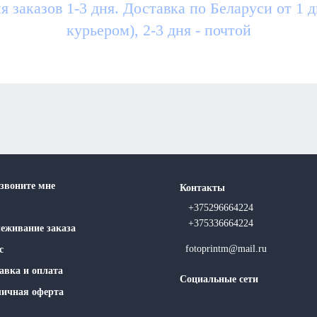
я заказов 1-3 дня. Доставка по Беларуси от 1 
курьером), 2-3 дня - почтой
звоните мне
Контакты
+375296664224
+375336664224
еживание заказа
fotoprintm@mail.ru
с
авка и оплата
Социальные сети
ичная оферта