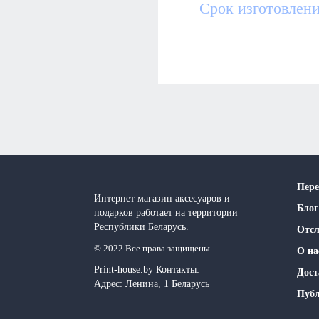
Срок изготовлени
Пере
Интернет магазин аксесуаров и
Блог
подарков работает на территории
Реcпублики Беларусь.
Отсл
© 2022 Все права защищены.
О на
Print-house.by
Контакты:
Дост
Адрес:
Ленина, 1
Беларусь
Публ