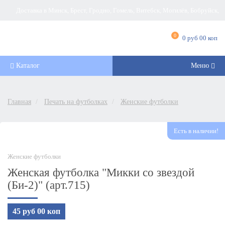
Доставка в Минск, Брест, Гродно, Гомель, Витебск, Могилёв, Бобруйск,
Барановичи, Новополоцк, Пинск, Борисов, Мозырь, Полоцк, Слоним, Лида,
0
0 руб 00 коп
Орша, Молодечно, Жлобин, Кобрин, Слуцк и другие города Беларуси
Каталог
Меню
Главная
Печать на футболках
Женские футболки
Есть в наличии!
Женские футболки
Женская футболка "Микки со звездой
(Би-2)" (арт.715)
45 руб 00 коп