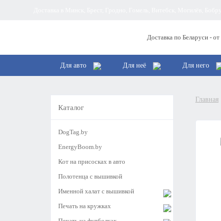
Доставка в Минск, Брест, Гродно, Гомель, Витебск, Могилёв, Боб
Доставка по Беларуси - от
Для авто
Для неё
Для него
Главная
Каталог
DogTag.by
EnergyBoom.by
Кот на присосках в авто
Полотенца с вышивкой
Именной халат с вышивкой
Печать на кружках
Печать на футболках