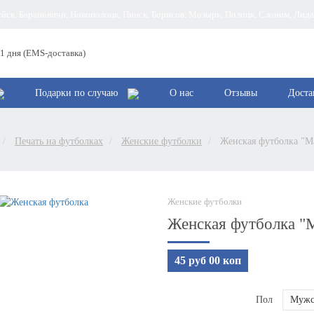
руйск, Барановичи, Новополоцк, Пинск, Борисов, Мозырь, Полоцк, Слоним, Лид
 1 дня (EMS-доставка)
Подарки по случаю
О нас
Отзывы
Доста
Печать на футболках
Женские футболки
Женская футболка "Ма
Женские футболки
Женская футболка "М
45 руб 00 коп
Пол