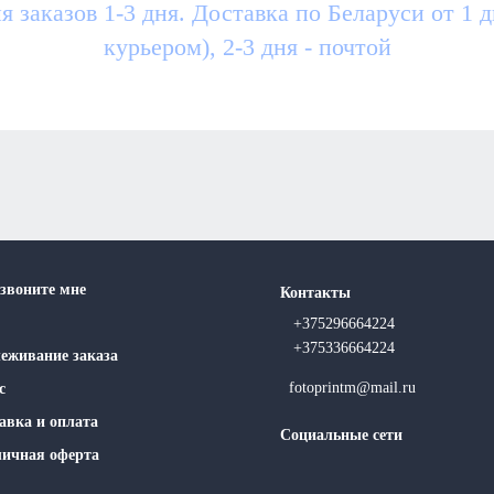
я заказов 1-3 дня. Доставка по Беларуси от 1 
курьером), 2-3 дня - почтой
звоните мне
Контакты
+375296664224
+375336664224
еживание заказа
fotoprintm@mail.ru
с
авка и оплата
Социальные сети
ичная оферта