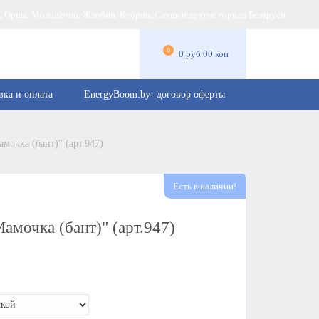
а, Орша, Молодечно, Жлобин, Кобрин, Слуцк и другие города Беларуси
0
0 руб 00 коп
вка и оплата
EnergyBoom.by- договор оферты
мочка (бант)" (арт.947)
Есть в наличии!
амочка (бант)" (арт.947)