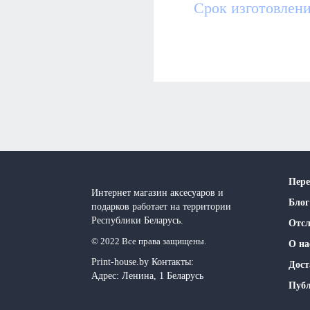
Срок изготовлени
Пере
Интернет магазин аксесуаров и
Блог
подарков работает на территории
Реcпублики Беларусь.
Отсл
© 2022 Все права защищены.
О на
Print-house.by
Контакты:
Дост
Адрес:
Ленина, 1
Беларусь
Публ