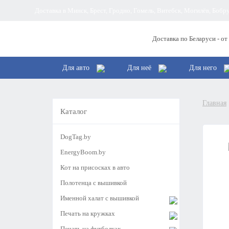
Доставка в Минск, Брест, Гродно, Гомель, Витебск, Могилёв, Боб
Доставка по Беларуси - от
Для авто
Для неё
Для него
Главная
Каталог
DogTag.by
EnergyBoom.by
Кот на присосках в авто
Полотенца с вышивкой
Именной халат с вышивкой
Печать на кружках
Печать на футболках