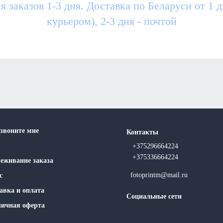
я заказов 1-3 дня. Доставка по Беларуси от 1 
курьером), 2-3 дня - почтой
звоните мне
Контакты
+375296664224
+375336664224
еживание заказа
fotoprintm@mail.ru
с
авка и оплата
Социальные сети
ичная оферта