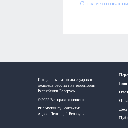
Срок изготовлени
Пере
Интернет магазин аксесуаров и
Блог
подарков работает на территории
Реcпублики Беларусь.
Отсл
© 2022 Все права защищены.
О на
Print-house.by
Контакты:
Дост
Адрес:
Ленина, 1
Беларусь
Публ