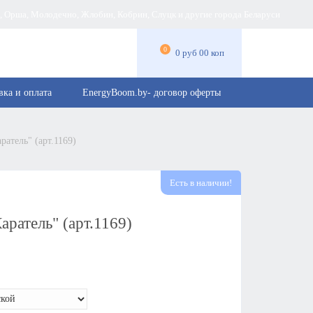
а, Орша, Молодечно, Жлобин, Кобрин, Слуцк и другие города Беларуси
0
0 руб 00 коп
вка и оплата
EnergyBoom.by- договор оферты
ратель" (арт.1169)
Есть в наличии!
аратель" (арт.1169)