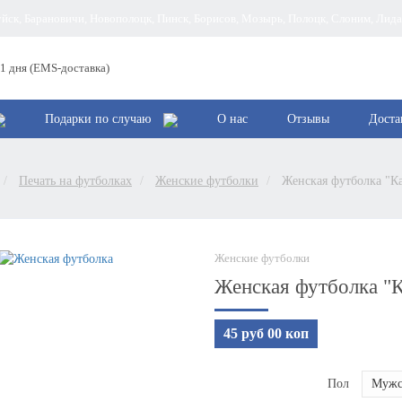
руйск, Барановичи, Новополоцк, Пинск, Борисов, Мозырь, Полоцк, Слоним, Лид
 1 дня (EMS-доставка)
Подарки по случаю
О нас
Отзывы
Доста
Печать на футболках
Женские футболки
Женская футболка "Ка
Женские футболки
Женская футболка "К
45 руб 00 коп
Пол