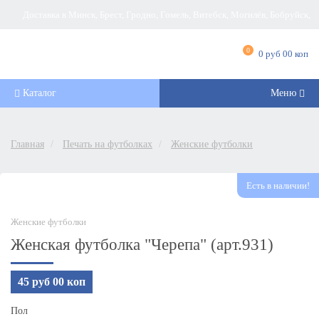
Доставка в Минск, Брест, Гродно, Гомель, Витебск, Могилёв, Бобруйск,
Барановичи, Новополоцк, Пинск, Борисов, Мозырь, Полоцк, Слоним, Лида,
0
0 руб 00 коп
Орша, Молодечно, Жлобин, Кобрин, Слуцк и другие города Беларуси
Каталог
Меню
Главная
Печать на футболках
Женские футболки
Есть в наличии!
Женские футболки
Женская футболка "Черепа" (арт.931)
45 руб 00 коп
Пол