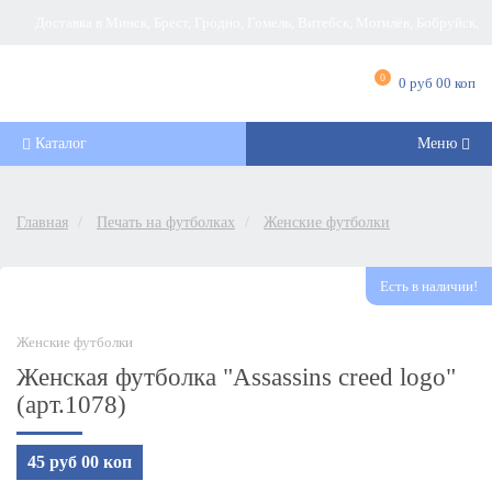
Доставка в Минск, Брест, Гродно, Гомель, Витебск, Могилёв, Бобруйск,
Барановичи, Новополоцк, Пинск, Борисов, Мозырь, Полоцк, Слоним, Лида,
0
0 руб 00 коп
Орша, Молодечно, Жлобин, Кобрин, Слуцк и другие города Беларуси
Каталог
Меню
Главная
Печать на футболках
Женские футболки
Есть в наличии!
Женские футболки
Женская футболка "Assassins creed logo"
(арт.1078)
45 руб 00 коп