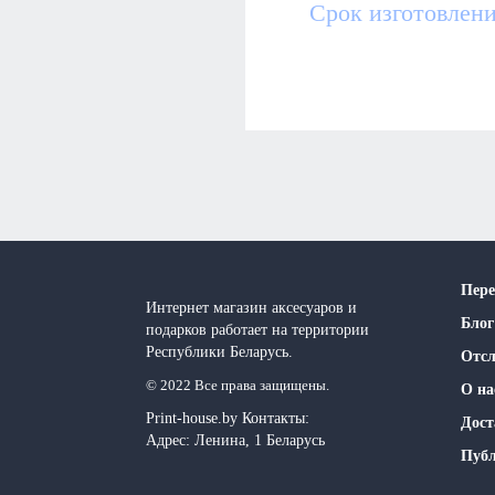
Срок изготовлени
Пере
Интернет магазин аксесуаров и
Блог
подарков работает на территории
Реcпублики Беларусь.
Отсл
© 2022 Все права защищены.
О на
Print-house.by
Контакты:
Дост
Адрес:
Ленина, 1
Беларусь
Публ