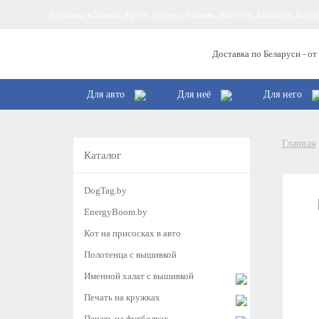
Доставка в Минск, Брест, Гродно, Гомель, Витебск, Могилёв, Боб
Доставка по Беларуси - от
Для авто
Для неё
Для него
Главная
Каталог
DogTag.by
EnergyBoom.by
Кот на присосках в авто
Полотенца с вышивкой
Именной халат с вышивкой
Печать на кружках
Печать на футболках