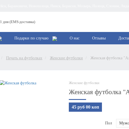
руйск, Барановичи, Новополоцк, Пинск, Борисов, Мозырь, Полоцк, Слоним, Лид
 1 дня (EMS-доставка)
Подарки по случаю
О нас
Отзывы
Доста
Печать на футболках
Женские футболки
Женская футболка "Ал
Женские футболки
Женская футболка "Ал
45 руб 00 коп
Пол