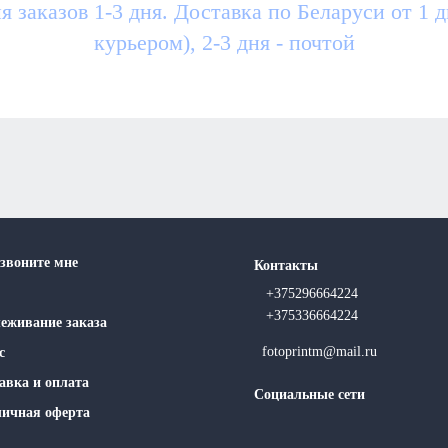
я заказов 1-3 дня. Доставка по Беларуси от 1 
курьером), 2-3 дня - почтой
звоните мне
Контакты
+375296664224
+375336664224
еживание заказа
fotoprintm@mail.ru
с
авка и оплата
Социальные сети
ичная оферта