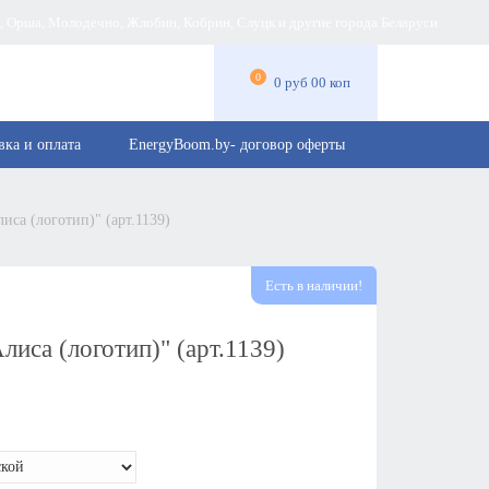
а, Орша, Молодечно, Жлобин, Кобрин, Слуцк и другие города Беларуси
0
0 руб 00 коп
вка и оплата
EnergyBoom.by- договор оферты
иса (логотип)" (арт.1139)
Есть в наличии!
иса (логотип)" (арт.1139)