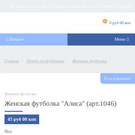
Доставка в Минск, Брест, Гродно, Гомель, Витебск, Могилёв, Бобруйск,
Барановичи, Новополоцк, Пинск, Борисов, Мозырь, Полоцк, Слоним, Лида,
0
0 руб 00 коп
Орша, Молодечно, Жлобин, Кобрин, Слуцк и другие города Беларуси
Каталог
Меню
Главная
Печать на футболках
Женские футболки
Есть в наличии!
Женские футболки
Женская футболка "Алиса" (арт.1046)
45 руб 00 коп
Пол