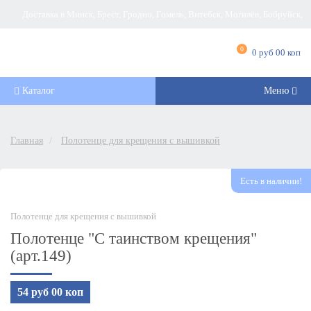
Доставка в Минск, Брест, Гродно, Гомель, Витебск, Могилёв, Бобруйск,
Барановичи, Новополоцк, Пинск, Борисов, Мозырь, Полоцк, Слоним, Лида,
0
0 руб 00 коп
Орша, Молодечно, Жлобин, Кобрин, Слуцк и другие города Беларуси
Каталог
Меню
Главная
Полотенце для крещения с вышивкой
Есть в наличии!
Полотенце для крещения с вышивкой
Полотенце "С таинством крещения"
(арт.149)
54 руб 00 коп