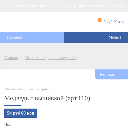
Доставка в Минск, Брест, Гродно, Гомель, Витебск, Могилёв, Бобруйск,
Барановичи, Новополоцк, Пинск, Борисов, Мозырь, Полоцк, Слоним, Лида,
0
0 руб 00 коп
Орша, Молодечно, Жлобин, Кобрин, Слуцк и другие города Беларуси
Каталог
Меню
Главная
Именная игрушка с метрикой
Нет в наличии!
Именная игрушка с метрикой
Медведь с вышивкой (арт.110)
54 руб 00 коп
Имя