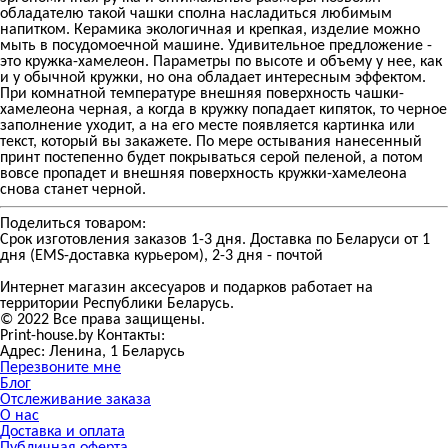
обладателю такой чашки сполна насладиться любимым
напитком. Керамика экологичная и крепкая, изделие можно
мыть в посудомоечной машине. Удивительное предложение -
это кружка-хамелеон. Параметры по высоте и объему у нее, как
и у обычной кружки, но она обладает интересным эффектом.
При комнатной температуре внешняя поверхность чашки-
хамелеона черная, а когда в кружку попадает кипяток, то черное
заполнение уходит, а на его месте появляется картинка или
текст, который вы закажете. По мере остывания нанесенный
принт постепенно будет покрываться серой пеленой, а потом
вовсе пропадет и внешняя поверхность кружки-хамелеона
снова станет черной.
Поделиться товаром:
Срок изготовления заказов 1-3 дня. Доставка по Беларуси от 1
дня (EMS-доставка курьером), 2-3 дня - почтой
Интернет магазин аксесуаров и подарков работает на
территории Реcпублики Беларусь.
© 2022 Все права защищены.
Print-house.by
Контакты:
Адрес:
Ленина, 1
Беларусь
Перезвоните мне
Блог
Отслеживание заказа
О нас
Доставка и оплата
Публичная оферта