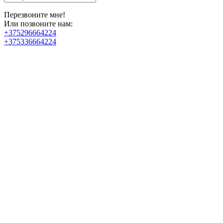
Перезвоните мне!
Или позвоните нам:
+375296664224
+375336664224