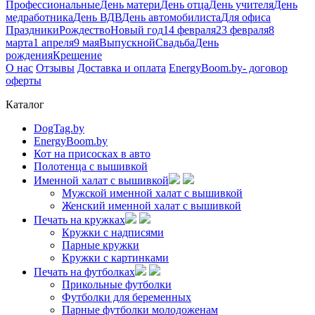
Профессиональные
День матери
День отца
День учителя
День
медработника
День ВДВ
День автомобилиста
Для офиса
Праздники
Рождество
Новый год
14 февраля
23 февраля
8
марта
1 апреля
9 мая
Выпускной
Свадьба
День
рождения
Крещение
О нас
Отзывы
Доставка и оплата
EnergyBoom.by- договор
оферты
Каталог
DogTag.by
EnergyBoom.by
Кот на присосках в авто
Полотенца с вышивкой
Именной халат с вышивкой
Мужской именной халат с вышивкой
Женский именной халат с вышивкой
Печать на кружках
Кружки с надписями
Парные кружки
Кружки с картинками
Печать на футболках
Прикольные футболки
Футболки для беременных
Парные футболки молодоженам