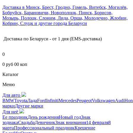
Доставка в Минск, Брест, Гродно, Гомель, Витебск, Могилёв,
Бобруйск, Барановичи, Новополоцк, Пинск, Борисов,
Мозырь, Полоцк, Слоним, Лида, Орша, Молодечно, Жлобин,
Кобрин, Слуцк и другие города Беларуси
Доставка по Беларуси - от 1 дня (EMS-доставка)
0
0 руб 00 коп
Каталог
Меню
Для авто
BMW
Toyota
Лада
Ford
Infiniti
Mercedes
Peugeot
Volkswagen
Audi
Hon
марки
Другие марки
Для неё
Ее праздник
День рождения
Новый год
Знак
зодиака
Свадьба
Девичник
Знак внимания
14 февраля
8
марта
Профессиональный праздник
Крещение