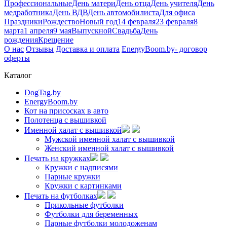
Профессиональные
День матери
День отца
День учителя
День
медработника
День ВДВ
День автомобилиста
Для офиса
Праздники
Рождество
Новый год
14 февраля
23 февраля
8
марта
1 апреля
9 мая
Выпускной
Свадьба
День
рождения
Крещение
О нас
Отзывы
Доставка и оплата
EnergyBoom.by- договор
оферты
Каталог
DogTag.by
EnergyBoom.by
Кот на присосках в авто
Полотенца с вышивкой
Именной халат с вышивкой
Мужской именной халат с вышивкой
Женский именной халат с вышивкой
Печать на кружках
Кружки с надписями
Парные кружки
Кружки с картинками
Печать на футболках
Прикольные футболки
Футболки для беременных
Парные футболки молодоженам