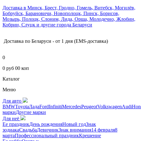
Доставка в Минск, Брест, Гродно, Гомель, Витебск, Могилёв,
Бобруйск, Барановичи, Новополоцк, Пинск, Борисов,
Мозырь, Полоцк, Слоним, Лида, Орша, Молодечно, Жлобин,
Кобрин, Слуцк и другие города Беларуси
Доставка по Беларуси - от 1 дня (EMS-доставка)
0
0 руб 00 коп
Каталог
Меню
Для авто
BMW
Toyota
Лада
Ford
Infiniti
Mercedes
Peugeot
Volkswagen
Audi
Hon
марки
Другие марки
Для неё
Ее праздник
День рождения
Новый год
Знак
зодиака
Свадьба
Девичник
Знак внимания
14 февраля
8
марта
Профессиональный праздник
Крещение