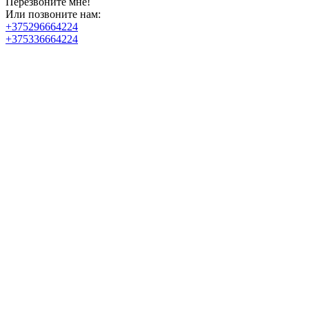
Перезвоните мне!
Или позвоните нам:
+375296664224
+375336664224