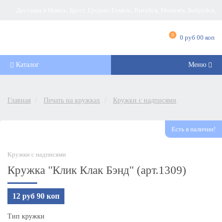
Доставка в Минск, Брест, Гродно, Гомель, Витебск, Могилёв, Бобруйск,
Барановичи, Новополоцк, Пинск, Борисов, Мозырь, Полоцк, Слоним, Лида,
0
0 руб 00 коп
Орша, Молодечно, Жлобин, Кобрин, Слуцк и другие города Беларуси
Каталог
Меню
Главная
Печать на кружках
Кружки с надписями
Есть в наличии!
Кружки с надписями
Кружка "Клик Клак Бэнд" (арт.1309)
12 руб 90 коп
Тип кружки