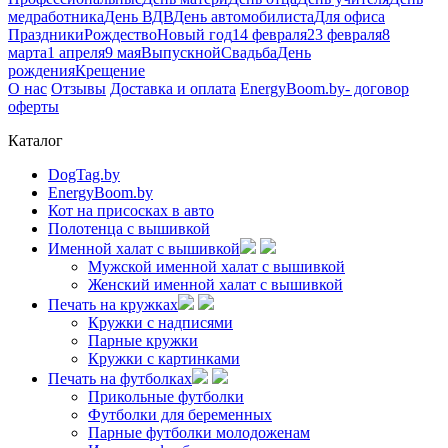
медработника
День ВДВ
День автомобилиста
Для офиса
Праздники
Рождество
Новый год
14 февраля
23 февраля
8
марта
1 апреля
9 мая
Выпускной
Свадьба
День
рождения
Крещение
О нас
Отзывы
Доставка и оплата
EnergyBoom.by- договор
оферты
Каталог
DogTag.by
EnergyBoom.by
Кот на присосках в авто
Полотенца с вышивкой
Именной халат с вышивкой
Мужской именной халат с вышивкой
Женский именной халат с вышивкой
Печать на кружках
Кружки с надписями
Парные кружки
Кружки с картинками
Печать на футболках
Прикольные футболки
Футболки для беременных
Парные футболки молодоженам