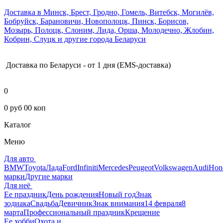
Доставка в Минск, Брест, Гродно, Гомель, Витебск, Могилёв,
Бобруйск, Барановичи, Новополоцк, Пинск, Борисов,
Мозырь, Полоцк, Слоним, Лида, Орша, Молодечно, Жлобин,
Кобрин, Слуцк и другие города Беларуси
Доставка по Беларуси - от 1 дня (EMS-доставка)
0
0 руб 00 коп
Каталог
Меню
Для авто
BMW
Toyota
Лада
Ford
Infiniti
Mercedes
Peugeot
Volkswagen
Audi
Hon
марки
Другие марки
Для неё
Ее праздник
День рождения
Новый год
Знак
зодиака
Свадьба
Девичник
Знак внимания
14 февраля
8
марта
Профессиональный праздник
Крещение
Ее хобби
Охота и