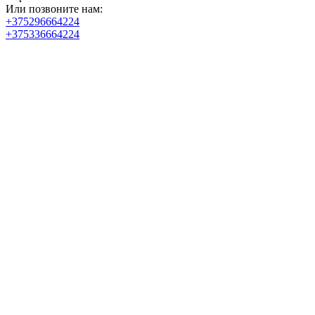
Или позвоните нам:
+375296664224
+375336664224