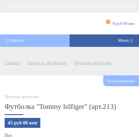
Доставка в Минск, Брест, Гродно, Гомель, Витебск, Могилёв, Бобруйск,
Барановичи, Новополоцк, Пинск, Борисов, Мозырь, Полоцк, Слоним, Лида,
0
0 руб 00 коп
Орша, Молодечно, Жлобин, Кобрин, Слуцк и другие города Беларуси
Каталог
Меню
Главная
Печать на футболках
Мужские футболки
Есть в наличии!
Мужские футболки
Футболка "Tommy hilfiger" (арт.213)
45 руб 00 коп
Пол