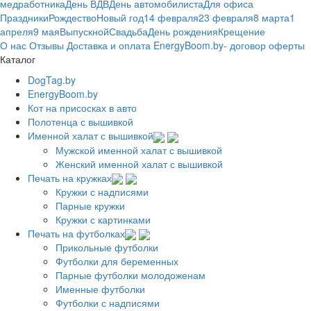
медработника
День ВДВ
День автомобилиста
Для офиса
Праздники
Рождество
Новый год
14 февраля
23 февраля
8 марта
1
апреля
9 мая
Выпускной
Свадьба
День рождения
Крещение
О нас
Отзывы
Доставка и оплата
EnergyBoom.by- договор оферты
Каталог
DogTag.by
EnergyBoom.by
Кот на присосках в авто
Полотенца с вышивкой
Именной халат с вышивкой
Мужской именной халат с вышивкой
Женский именной халат с вышивкой
Печать на кружках
Кружки с надписями
Парные кружки
Кружки с картинками
Печать на футболках
Прикольные футболки
Футболки для беременных
Парные футболки молодоженам
Именные футболки
Футболки с надписями