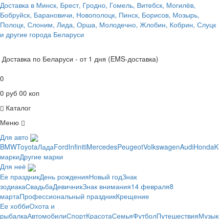
Доставка в Минск, Брест, Гродно, Гомель, Витебск, Могилёв,
Бобруйск, Барановичи, Новополоцк, Пинск, Борисов, Мозырь,
Полоцк, Слоним, Лида, Орша, Молодечно, Жлобин, Кобрин, Слуцк
и другие города Беларуси
Доставка по Беларуси - от 1 дня (EMS-доставка)
0
0 руб 00 коп
Каталог
Меню
Для авто
BMW
Toyota
Лада
Ford
Infiniti
Mercedes
Peugeot
Volkswagen
Audi
Honda
K
марки
Другие марки
Для неё
Ее праздник
День рождения
Новый год
Знак
зодиака
Свадьба
Девичник
Знак внимания
14 февраля
8
марта
Профессиональный праздник
Крещение
Ее хобби
Охота и
рыбалка
Автомобили
Спорт
Красота
Семья
Футбол
Путешествия
Музык