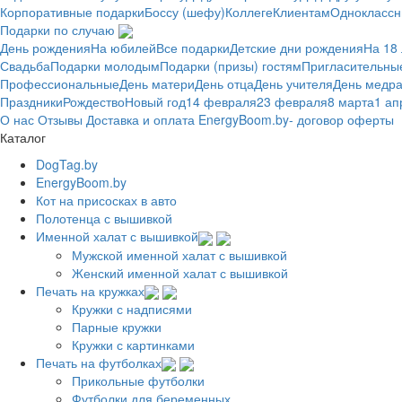
Корпоративные подарки
Боссу (шефу)
Коллеге
Клиентам
Одноклассн
Подарки по случаю
День рождения
На юбилей
Все подарки
Детские дни рождения
На 18 
Свадьба
Подарки молодым
Подарки (призы) гостям
Пригласительны
Профессиональные
День матери
День отца
День учителя
День медра
Праздники
Рождество
Новый год
14 февраля
23 февраля
8 марта
1 ап
О нас
Отзывы
Доставка и оплата
EnergyBoom.by- договор оферты
Каталог
DogTag.by
EnergyBoom.by
Кот на присосках в авто
Полотенца с вышивкой
Именной халат с вышивкой
Мужской именной халат с вышивкой
Женский именной халат с вышивкой
Печать на кружках
Кружки с надписями
Парные кружки
Кружки с картинками
Печать на футболках
Прикольные футболки
Футболки для беременных