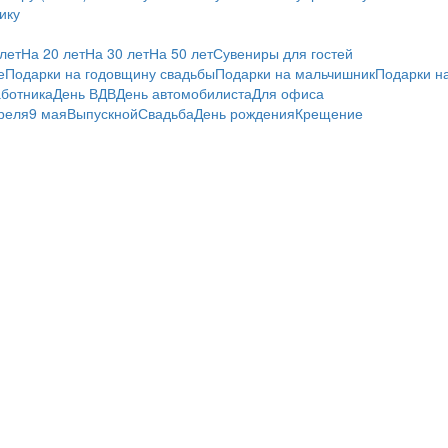
ику
лет
На 20 лет
На 30 лет
На 50 лет
Сувениры для гостей
е
Подарки на годовщину свадьбы
Подарки на мальчишник
Подарки н
ботника
День ВДВ
День автомобилиста
Для офиса
реля
9 мая
Выпускной
Свадьба
День рождения
Крещение