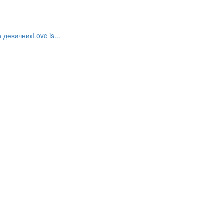
а девичник
Love is...