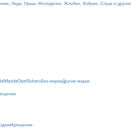
лоним, Лида, Орша, Молодечно, Жлобин, Кобрин, Слуцк и другие
ai
Mazda
Opel
Subaru
Без марки
Другие марки
рещение
здник
Крещение