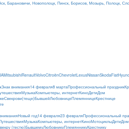
уйск, Барановичи, Новополоцк, Пинск, Борисов, Мозырь, Полоцк, С
IA
Mitsubishi
Renault
Volvo
Citroën
Chevrolet
Lexus
Nissan
Skoda
Fiat
Hyund
к
Знак внимания
14 февраля
8 марта
Профессиональный праздник
К
утешествия
Музыка
Компьютеры, интернет
Кино
Дети
Дом
ке
Свекрови(теще)
Бывшей
Любовнице
Племяннице
Крестнице
ге
 внимания
Новый год
14 февраля
23 февраля
Профессиональный пра
Путешествия
Музыка
Компьютеры, интернет
Кино
Мотоциклы
Дети
Дом
векру (тестю)
Бывшему
Любовнику
Племяннику
Крестнику