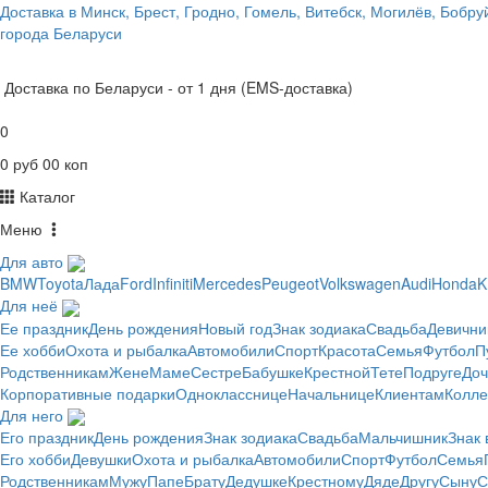
Доставка в Минск, Брест, Гродно, Гомель, Витебск, Могилёв, Бобр
города Беларуси
Доставка по Беларуси - от 1 дня (EMS-доставка)
0
0 руб 00 коп
Каталог
Меню
Для авто
BMW
Toyota
Лада
Ford
Infiniti
Mercedes
Peugeot
Volkswagen
Audi
Honda
K
Для неё
Ее праздник
День рождения
Новый год
Знак зодиака
Свадьба
Девични
Ее хобби
Охота и рыбалка
Автомобили
Спорт
Красота
Семья
Футбол
П
Родственникам
Жене
Маме
Сестре
Бабушке
Крестной
Тете
Подруге
Доч
Корпоративные подарки
Однокласснице
Начальнице
Клиентам
Колле
Для него
Его праздник
День рождения
Знак зодиака
Свадьба
Мальчишник
Знак
Его хобби
Девушки
Охота и рыбалка
Автомобили
Спорт
Футбол
Семья
Родственникам
Мужу
Папе
Брату
Дедушке
Крестному
Дяде
Другу
Сыну
С