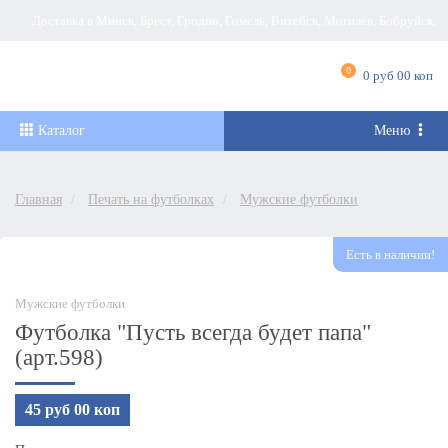
Доставка в Минск, Брест, Гродно, Гомель, Витебск, Могилёв, Бобруйск,
Барановичи, Новополоцк, Пинск, Борисов, Мозырь, Полоцк, Слоним, Лида,
0
0 руб 00 коп
Орша, Молодечно, Жлобин, Кобрин, Слуцк и другие города Беларуси
Каталог
Меню
Главная
Печать на футболках
Мужские футболки
Есть в наличии!
Мужские футболки
Футболка "Пусть всегда будет папа"
(арт.598)
45 руб 00 коп