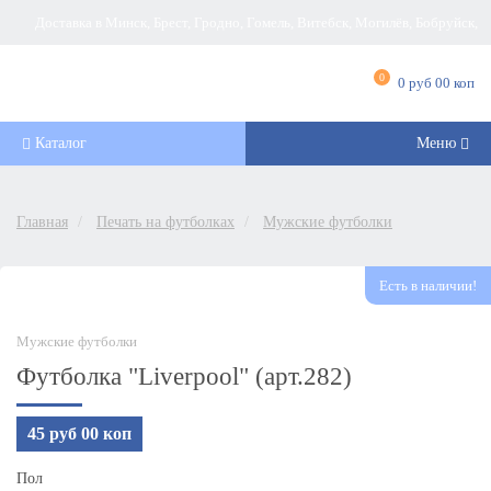
Доставка в Минск, Брест, Гродно, Гомель, Витебск, Могилёв, Бобруйск,
Барановичи, Новополоцк, Пинск, Борисов, Мозырь, Полоцк, Слоним, Лида,
0
0 руб 00 коп
Орша, Молодечно, Жлобин, Кобрин, Слуцк и другие города Беларуси
Каталог
Меню
Главная
Печать на футболках
Мужские футболки
Есть в наличии!
Мужские футболки
Футболка "Liverpool" (арт.282)
45 руб 00 коп
Пол