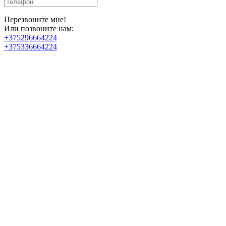
Перезвоните мне!
Или позвоните нам:
+375296664224
+375336664224