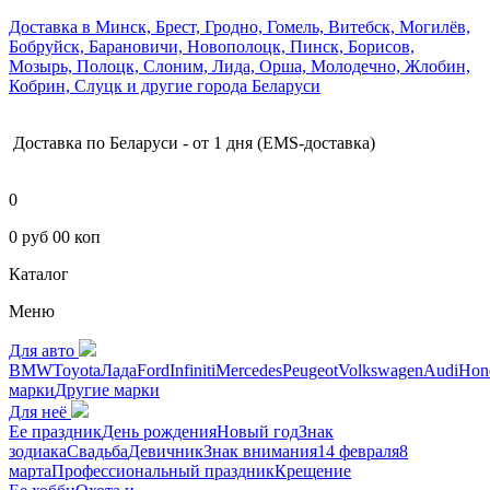
Доставка в Минск, Брест, Гродно, Гомель, Витебск, Могилёв,
Бобруйск, Барановичи, Новополоцк, Пинск, Борисов,
Мозырь, Полоцк, Слоним, Лида, Орша, Молодечно, Жлобин,
Кобрин, Слуцк и другие города Беларуси
Доставка по Беларуси - от 1 дня (EMS-доставка)
0
0 руб 00 коп
Каталог
Меню
Для авто
BMW
Toyota
Лада
Ford
Infiniti
Mercedes
Peugeot
Volkswagen
Audi
Hon
марки
Другие марки
Для неё
Ее праздник
День рождения
Новый год
Знак
зодиака
Свадьба
Девичник
Знак внимания
14 февраля
8
марта
Профессиональный праздник
Крещение