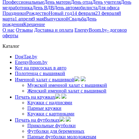
Профессиональные
День матери
День отца
День учителя
День
медработника
День ВДВ
День автомобилиста
Для офиса
Праздники
Рождество
Новый год
14 февраля
23 февраля
8
марта
1 апреля
9 мая
Выпускной
Свадьба
День
рождения
Крещение
О нас
Отзывы
Доставка и оплата
EnergyBoom.by- договор
оферты
Каталог
DogTag.by
EnergyBoom.by
Кот на присосках в авто
Полотенца с вышивкой
Именной халат с вышивкой
Мужской именной халат с вышивкой
Женский именной халат с вышивкой
Печать на кружках
Кружки с надписями
Парные кружки
Кружки с картинками
Печать на футболках
Прикольные футболки
Футболки для беременных
Парные футболки молодоженам