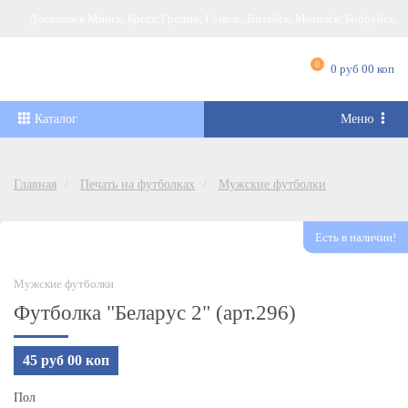
Доставка в Минск, Брест, Гродно, Гомель, Витебск, Могилёв, Бобруйск,
Барановичи, Новополоцк, Пинск, Борисов, Мозырь, Полоцк, Слоним, Лида,
0
0 руб 00 коп
Орша, Молодечно, Жлобин, Кобрин, Слуцк и другие города Беларуси
Каталог
Меню
Главная
Печать на футболках
Мужские футболки
Есть в наличии!
Мужские футболки
Футболка "Беларус 2" (арт.296)
45 руб 00 коп
Пол