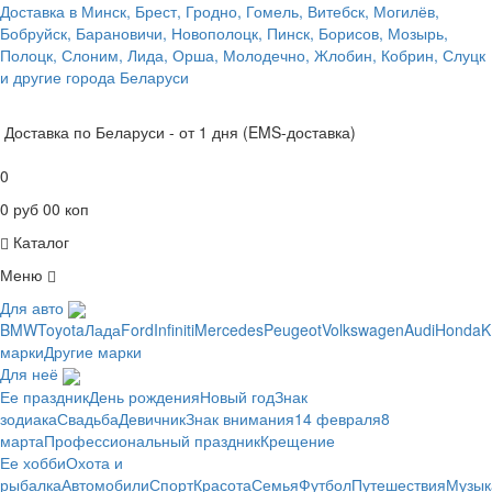
Доставка в Минск, Брест, Гродно, Гомель, Витебск, Могилёв,
Бобруйск, Барановичи, Новополоцк, Пинск, Борисов, Мозырь,
Полоцк, Слоним, Лида, Орша, Молодечно, Жлобин, Кобрин, Слуцк
и другие города Беларуси
Доставка по Беларуси - от 1 дня (EMS-доставка)
0
0 руб 00 коп
Каталог
Меню
Для авто
BMW
Toyota
Лада
Ford
Infiniti
Mercedes
Peugeot
Volkswagen
Audi
Honda
K
марки
Другие марки
Для неё
Ее праздник
День рождения
Новый год
Знак
зодиака
Свадьба
Девичник
Знак внимания
14 февраля
8
марта
Профессиональный праздник
Крещение
Ее хобби
Охота и
рыбалка
Автомобили
Спорт
Красота
Семья
Футбол
Путешествия
Музык