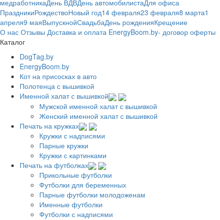
медработника
День ВДВ
День автомобилиста
Для офиса
Праздники
Рождество
Новый год
14 февраля
23 февраля
8 марта
1
апреля
9 мая
Выпускной
Свадьба
День рождения
Крещение
О нас
Отзывы
Доставка и оплата
EnergyBoom.by- договор оферты
Каталог
DogTag.by
EnergyBoom.by
Кот на присосках в авто
Полотенца с вышивкой
Именной халат с вышивкой
Мужской именной халат с вышивкой
Женский именной халат с вышивкой
Печать на кружках
Кружки с надписями
Парные кружки
Кружки с картинками
Печать на футболках
Прикольные футболки
Футболки для беременных
Парные футболки молодоженам
Именные футболки
Футболки с надписями